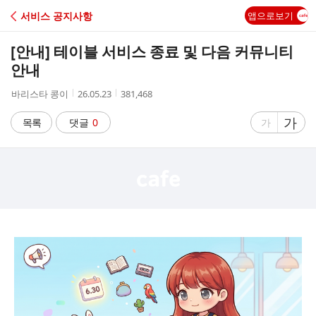
C
서비스 공지사항
앱으로보기
A
[안내] 테이블 서비스 종료 및 다음 커뮤니티
F
안내
작
작
조
바리스타 콩이
26.05.23
381,468
E
성
성
회
자
시
수
글
가
글
목록
댓글
0
가
간
자
자
크
크
기
기
크
작
게
게