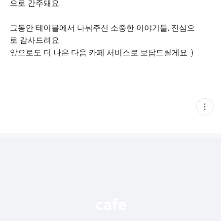
으로 간주돼요.
그동안 테이블에서 나눠주신 소중한 이야기들, 진심으
로 감사드려요.
앞으로도 더 나은 다음 카페 서비스로 보답드릴게요 :)
현
재
게
시
글
추
가
기
능
열
기