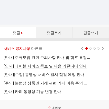
댓
댓글
0
댓글쓰기
답글쓰기
글
댓
글
서비스 공지사항
다른글
현재페이지 1
2
3
4
리
스
[안내] 주류모임 관련 주의사항 안내 및 협조 요청 (국세청)
[
트
[안내] 테이블 서비스 종료 및 다음 커뮤니티 안내
[
[안내][수정] 동영상 서비스 일시 점검 예정 안내
[
[주의] 불법성 상품권 거래 관련 카페 이용 주의 안내
[
[안내] 카페 동영상 기능 변경 안내
[
맨위로