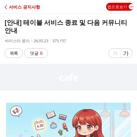
C
서비스 공지사항
앱으로보기
A
[안내] 테이블 서비스 종료 및 다음 커뮤니티
F
안내
작
작
조
바리스타 콩이
26.05.23
375,157
E
성
성
회
자
시
수
글
가
글
목록
댓글
0
가
간
자
자
크
크
기
기
크
작
게
게