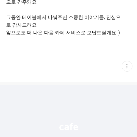
으로 간주돼요.
그동안 테이블에서 나눠주신 소중한 이야기들, 진심으
로 감사드려요.
앞으로도 더 나은 다음 카페 서비스로 보답드릴게요 :)
현
재
게
시
글
추
가
기
능
열
기