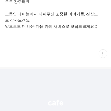
으로 간주돼요.
그동안 테이블에서 나눠주신 소중한 이야기들, 진심으
로 감사드려요.
앞으로도 더 나은 다음 카페 서비스로 보답드릴게요 :)
현
재
게
시
글
추
가
기
능
열
기