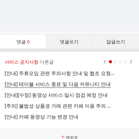
댓
댓글
0
댓글쓰기
답글쓰기
글
댓
글
서비스 공지사항
다른글
현재페이지 1
2
3
4
리
스
[안내] 주류모임 관련 주의사항 안내 및 협조 요청 (국세청)
[
트
[안내] 테이블 서비스 종료 및 다음 커뮤니티 안내
[
[안내][수정] 동영상 서비스 일시 점검 예정 안내
[
[주의] 불법성 상품권 거래 관련 카페 이용 주의 안내
[
[안내] 카페 동영상 기능 변경 안내
[
맨위로