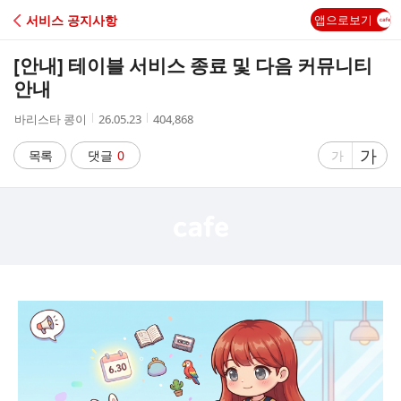
C
서비스 공지사항
앱으로보기
A
[안내] 테이블 서비스 종료 및 다음 커뮤니티
F
안내
작
작
조
바리스타 콩이
26.05.23
404,868
E
성
성
회
자
시
수
글
가
글
목록
댓글
0
가
간
자
자
크
크
기
기
크
작
게
게