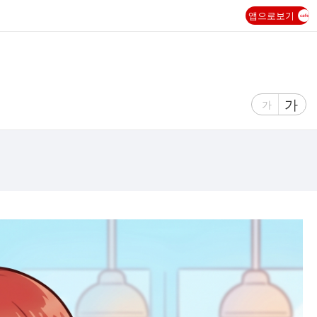
앱으로보기
글
가
글
가
자
자
크
크
기
기
크
작
게
게