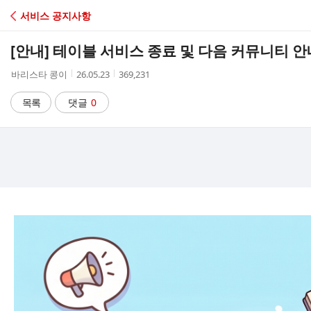
C
서비스 공지사항
A
[안내] 테이블 서비스 종료 및 다음 커뮤니티 안
F
작
작
조
바리스타 콩이
26.05.23
369,231
성
성
회
E
자
시
수
목록
댓글
0
간