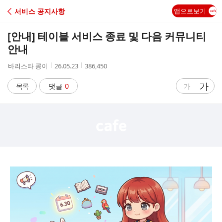
C
서비스 공지사항
앱으로보기
A
[안내] 테이블 서비스 종료 및 다음 커뮤니티
F
안내
작
작
조
바리스타 콩이
26.05.23
386,450
E
성
성
회
자
시
수
글
가
글
목록
댓글
0
가
간
자
자
크
크
기
기
크
작
게
게