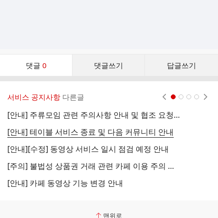
댓
댓글
0
댓글쓰기
답글쓰기
글
댓
글
서비스 공지사항
다른글
현재페이지 1
2
3
4
리
스
[안내] 주류모임 관련 주의사항 안내 및 협조 요청 (국세청)
[
트
[안내] 테이블 서비스 종료 및 다음 커뮤니티 안내
[
[안내][수정] 동영상 서비스 일시 점검 예정 안내
[
[주의] 불법성 상품권 거래 관련 카페 이용 주의 안내
[
[안내] 카페 동영상 기능 변경 안내
[
맨위로