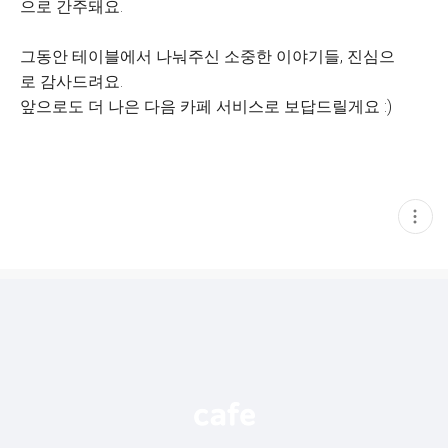
으로 간주돼요.
그동안 테이블에서 나눠주신 소중한 이야기들, 진심으
로 감사드려요.
앞으로도 더 나은 다음 카페 서비스로 보답드릴게요 :)
현
재
게
시
글
추
가
기
능
열
기