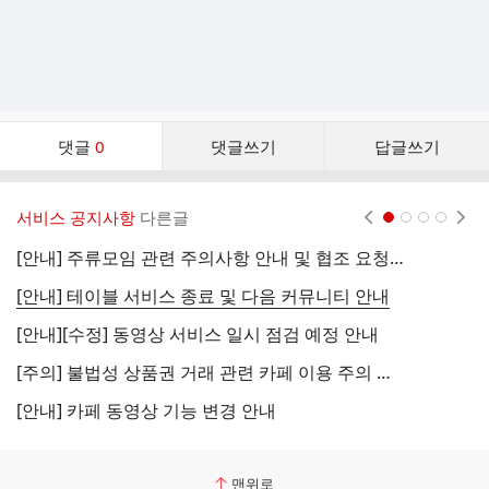
댓
댓글
0
댓글쓰기
답글쓰기
글
댓
글
서비스 공지사항
다른글
현재페이지 1
2
3
4
리
스
[안내] 주류모임 관련 주의사항 안내 및 협조 요청 (국세청)
[
트
[안내] 테이블 서비스 종료 및 다음 커뮤니티 안내
[
[안내][수정] 동영상 서비스 일시 점검 예정 안내
[
[주의] 불법성 상품권 거래 관련 카페 이용 주의 안내
[
[안내] 카페 동영상 기능 변경 안내
[
맨위로