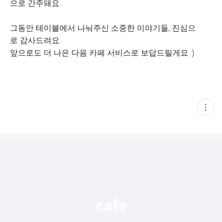
으로 간주돼요.
그동안 테이블에서 나눠주신 소중한 이야기들, 진심으
로 감사드려요.
앞으로도 더 나은 다음 카페 서비스로 보답드릴게요 :)
현
재
게
시
글
추
가
기
능
열
기