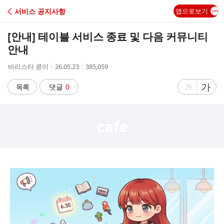
C
서비스 공지사항
앱으로보기
A
[안내] 테이블 서비스 종료 및 다음 커뮤니티
F
안내
작
작
조
바리스타 콩이
26.05.23
385,059
E
성
성
회
자
시
수
글
가
글
목록
댓글
0
가
간
자
자
크
크
기
기
크
작
게
게