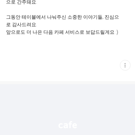
으로 간주돼요.
그동안 테이블에서 나눠주신 소중한 이야기들, 진심으
로 감사드려요.
앞으로도 더 나은 다음 카페 서비스로 보답드릴게요 :)
현
재
게
시
글
추
가
기
능
열
기