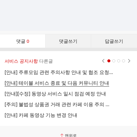
댓
댓글
0
댓글쓰기
답글쓰기
글
댓
글
서비스 공지사항
다른글
현재페이지 1
2
3
4
리
스
[안내] 주류모임 관련 주의사항 안내 및 협조 요청 (국세청)
[
트
[안내] 테이블 서비스 종료 및 다음 커뮤니티 안내
[
[안내][수정] 동영상 서비스 일시 점검 예정 안내
[
[주의] 불법성 상품권 거래 관련 카페 이용 주의 안내
[
[안내] 카페 동영상 기능 변경 안내
[
맨위로