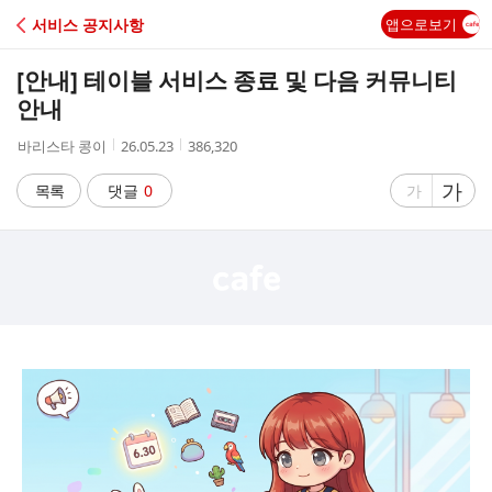
C
서비스 공지사항
앱으로보기
A
[안내] 테이블 서비스 종료 및 다음 커뮤니티
F
안내
작
작
조
바리스타 콩이
26.05.23
386,320
E
성
성
회
자
시
수
글
가
글
목록
댓글
0
가
간
자
자
크
크
기
기
크
작
게
게