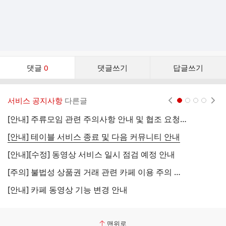
댓
댓글
0
댓글쓰기
답글쓰기
글
댓
글
서비스 공지사항
다른글
현재페이지 1
2
3
4
리
스
[안내] 주류모임 관련 주의사항 안내 및 협조 요청 (국세청)
[
트
[안내] 테이블 서비스 종료 및 다음 커뮤니티 안내
[
[안내][수정] 동영상 서비스 일시 점검 예정 안내
[
[주의] 불법성 상품권 거래 관련 카페 이용 주의 안내
[
[안내] 카페 동영상 기능 변경 안내
[
맨위로