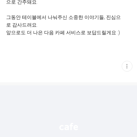
으로 간주돼요.
그동안 테이블에서 나눠주신 소중한 이야기들, 진심으
로 감사드려요.
앞으로도 더 나은 다음 카페 서비스로 보답드릴게요 :)
현
재
게
시
글
추
가
기
능
열
기