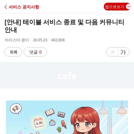
C
서비스 공지사항
앱으로보기
A
[안내] 테이블 서비스 종료 및 다음 커뮤니티
F
안내
작
작
조
바리스타 콩이
26.05.23
402,808
E
성
성
회
자
시
수
글
가
글
목록
댓글
0
가
간
자
자
크
크
기
기
크
작
게
게