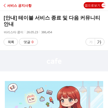
C
서비스 공지사항
앱으로보기
A
[안내] 테이블 서비스 종료 및 다음 커뮤니티
F
안내
작
작
조
바리스타 콩이
26.05.23
386,454
E
성
성
회
자
시
수
글
가
글
목록
댓글
0
가
간
자
자
크
크
기
기
크
작
게
게