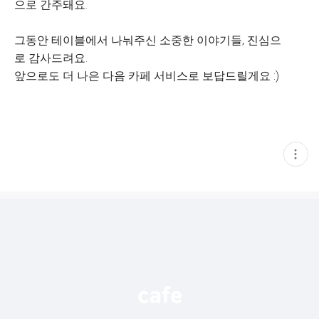
으로 간주돼요.
그동안 테이블에서 나눠주신 소중한 이야기들, 진심으
로 감사드려요.
앞으로도 더 나은 다음 카페 서비스로 보답드릴게요 :)
현
재
게
시
글
추
가
기
능
열
기