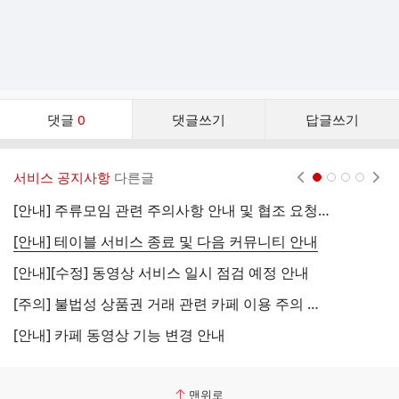
댓
댓글
0
댓글쓰기
답글쓰기
글
댓
글
서비스 공지사항
다른글
현재페이지 1
2
3
4
리
스
[안내] 주류모임 관련 주의사항 안내 및 협조 요청 (국세청)
[
트
[안내] 테이블 서비스 종료 및 다음 커뮤니티 안내
[
[안내][수정] 동영상 서비스 일시 점검 예정 안내
[
[주의] 불법성 상품권 거래 관련 카페 이용 주의 안내
[
[안내] 카페 동영상 기능 변경 안내
[
맨위로