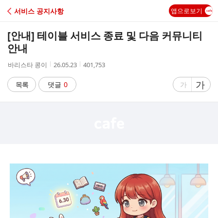
C
서비스 공지사항
앱으로보기
A
[안내] 테이블 서비스 종료 및 다음 커뮤니티
F
안내
작
작
조
바리스타 콩이
26.05.23
401,753
E
성
성
회
자
시
수
글
가
글
목록
댓글
0
가
간
자
자
크
크
기
기
크
작
게
게