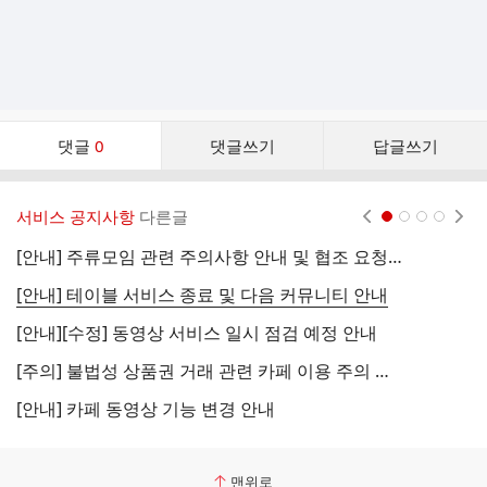
댓
댓글
0
댓글쓰기
답글쓰기
글
댓
글
서비스 공지사항
다른글
현재페이지 1
2
3
4
리
스
[안내] 주류모임 관련 주의사항 안내 및 협조 요청 (국세청)
[
트
[안내] 테이블 서비스 종료 및 다음 커뮤니티 안내
[
[안내][수정] 동영상 서비스 일시 점검 예정 안내
[
[주의] 불법성 상품권 거래 관련 카페 이용 주의 안내
[
[안내] 카페 동영상 기능 변경 안내
[
맨위로