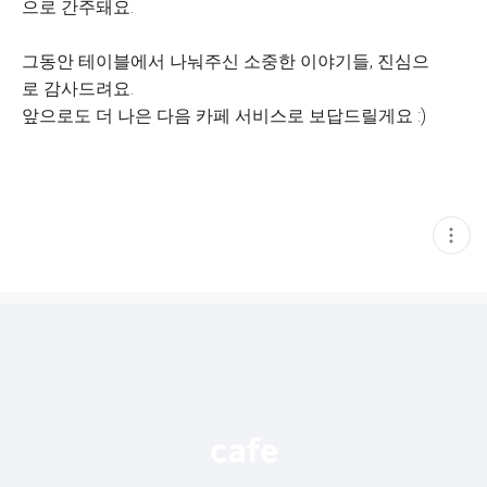
으로 간주돼요.
그동안 테이블에서 나눠주신 소중한 이야기들, 진심으
로 감사드려요.
앞으로도 더 나은 다음 카페 서비스로 보답드릴게요 :)
현
재
게
시
글
추
가
기
능
열
기