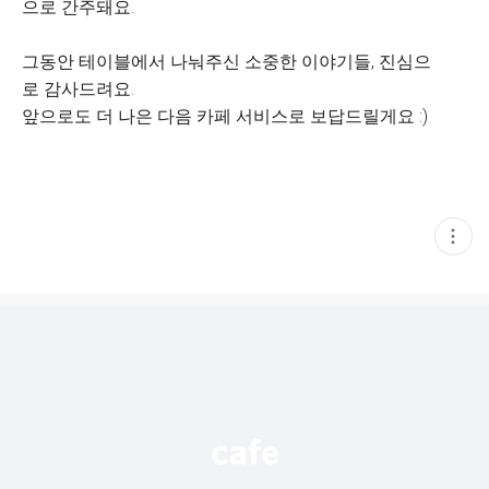
으로 간주돼요.
그동안 테이블에서 나눠주신 소중한 이야기들, 진심으
로 감사드려요.
앞으로도 더 나은 다음 카페 서비스로 보답드릴게요 :)
현
재
게
시
글
추
가
기
능
열
기