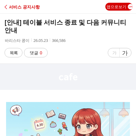
C
서비스 공지사항
앱으로보기
A
[안내] 테이블 서비스 종료 및 다음 커뮤니티
F
안내
작
작
조
바리스타 콩이
26.05.23
366,586
E
성
성
회
자
시
수
글
가
글
목록
댓글
0
가
간
자
자
크
크
기
기
크
작
게
게