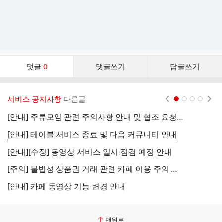
댓
댓글
0
댓글쓰기
답글쓰기
글
댓
글
서비스 공지사항
다른글
현재페이지 1
2
3
4
리
스
[안내] 주류모임 관련 주의사항 안내 및 협조 요청 (국세청)
[
트
[안내] 테이블 서비스 종료 및 다음 커뮤니티 안내
[
[안내][수정] 동영상 서비스 일시 점검 예정 안내
[
[주의] 불법성 상품권 거래 관련 카페 이용 주의 안내
[
[안내] 카페 동영상 기능 변경 안내
[
맨위로