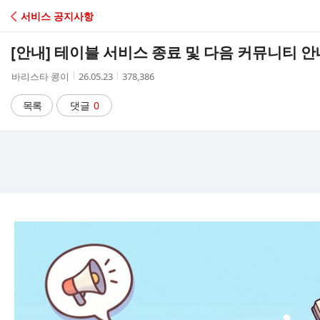
C
서비스 공지사항
A
[안내] 테이블 서비스 종료 및 다음 커뮤니티 안
F
작
작
조
바리스타 콩이
26.05.23
378,386
성
성
회
E
자
시
수
목록
댓글
0
간