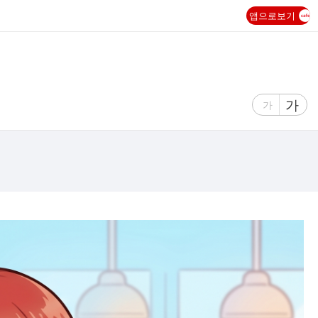
앱으로보기
글
가
글
가
자
자
크
크
기
기
크
작
게
게