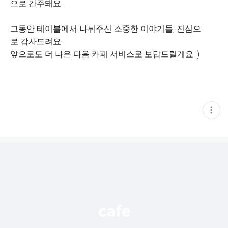
으로 간주돼요.
그동안 테이블에서 나눠주신 소중한 이야기들, 진심으
로 감사드려요.
앞으로도 더 나은 다음 카페 서비스로 보답드릴게요 :)
현
재
게
시
글
추
가
기
능
열
기