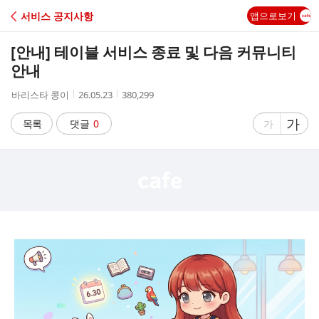
C
서비스 공지사항
앱으로보기
A
[안내] 테이블 서비스 종료 및 다음 커뮤니티
F
안내
작
작
조
바리스타 콩이
26.05.23
380,299
E
성
성
회
자
시
수
글
가
글
목록
댓글
0
가
간
자
자
크
크
기
기
크
작
게
게