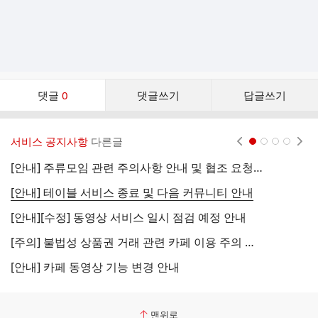
댓
댓글
0
댓글쓰기
답글쓰기
글
댓
글
서비스 공지사항
다른글
현재페이지 1
2
3
4
리
스
[안내] 주류모임 관련 주의사항 안내 및 협조 요청 (국세청)
[
트
[안내] 테이블 서비스 종료 및 다음 커뮤니티 안내
[
[안내][수정] 동영상 서비스 일시 점검 예정 안내
[
[주의] 불법성 상품권 거래 관련 카페 이용 주의 안내
[
[안내] 카페 동영상 기능 변경 안내
[
맨위로