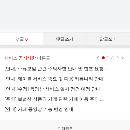
댓
댓글
0
댓글쓰기
답글쓰기
글
댓
글
서비스 공지사항
다른글
현재페이지 1
2
3
4
리
스
[안내] 주류모임 관련 주의사항 안내 및 협조 요청 (국세청)
[
트
[안내] 테이블 서비스 종료 및 다음 커뮤니티 안내
[
[안내][수정] 동영상 서비스 일시 점검 예정 안내
[
[주의] 불법성 상품권 거래 관련 카페 이용 주의 안내
[
[안내] 카페 동영상 기능 변경 안내
[
맨위로