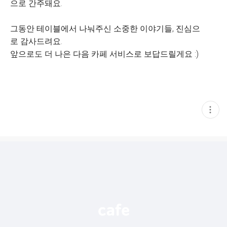
으로 간주돼요.
그동안 테이블에서 나눠주신 소중한 이야기들, 진심으
로 감사드려요.
앞으로도 더 나은 다음 카페 서비스로 보답드릴게요 :)
현
재
게
시
글
추
가
기
능
열
기