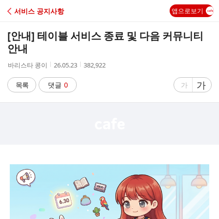
C
서비스 공지사항
앱으로보기
A
[안내] 테이블 서비스 종료 및 다음 커뮤니티
F
안내
작
작
조
바리스타 콩이
26.05.23
382,922
E
성
성
회
자
시
수
글
가
글
목록
댓글
0
가
간
자
자
크
크
기
기
크
작
게
게