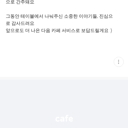
으로 간주돼요.
그동안 테이블에서 나눠주신 소중한 이야기들, 진심으
로 감사드려요.
앞으로도 더 나은 다음 카페 서비스로 보답드릴게요 :)
현
재
게
시
글
추
가
기
능
열
기