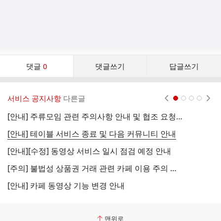
댓
댓글
0
댓글쓰기
답글쓰기
글
댓
글
서비스 공지사항
다른글
현재페이지 1
2
3
4
리
스
[안내] 주류모임 관련 주의사항 안내 및 협조 요청 (국세청)
[
트
[안내] 테이블 서비스 종료 및 다음 커뮤니티 안내
[
[안내][수정] 동영상 서비스 일시 점검 예정 안내
[
[주의] 불법성 상품권 거래 관련 카페 이용 주의 안내
[
[안내] 카페 동영상 기능 변경 안내
[
맨위로