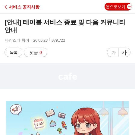
C
서비스 공지사항
앱으로보기
A
[안내] 테이블 서비스 종료 및 다음 커뮤니티
F
안내
작
작
조
바리스타 콩이
26.05.23
379,722
E
성
성
회
자
시
수
글
가
글
목록
댓글
0
가
간
자
자
크
크
기
기
크
작
게
게