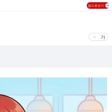
앱으로보기
글
가
글
가
자
자
크
크
기
기
크
작
게
게