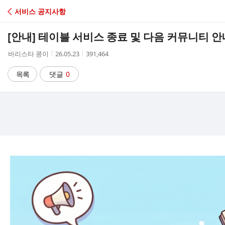
C
서비스 공지사항
A
[안내] 테이블 서비스 종료 및 다음 커뮤니티 안
F
작
작
조
바리스타 콩이
26.05.23
391,464
성
성
회
E
자
시
수
목록
댓글
0
간