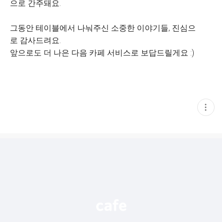
으로 간주돼요.
그동안 테이블에서 나눠주신 소중한 이야기들, 진심으
로 감사드려요.
앞으로도 더 나은 다음 카페 서비스로 보답드릴게요 :)
현
재
게
시
글
추
가
기
능
열
기