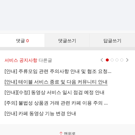
댓
댓글
0
댓글쓰기
답글쓰기
글
댓
글
서비스 공지사항
다른글
현재페이지 1
2
3
4
리
스
[안내] 주류모임 관련 주의사항 안내 및 협조 요청 (국세청)
[
트
[안내] 테이블 서비스 종료 및 다음 커뮤니티 안내
[
[안내][수정] 동영상 서비스 일시 점검 예정 안내
[
[주의] 불법성 상품권 거래 관련 카페 이용 주의 안내
[
[안내] 카페 동영상 기능 변경 안내
[
맨위로