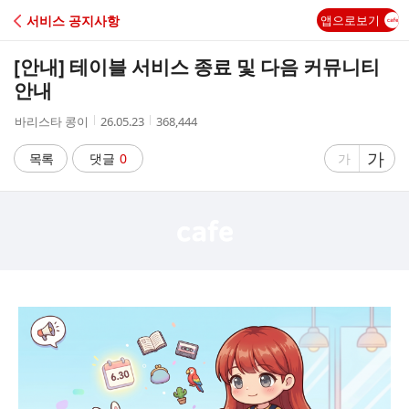
C
서비스 공지사항
앱으로보기
A
[안내] 테이블 서비스 종료 및 다음 커뮤니티
F
안내
작
작
조
바리스타 콩이
26.05.23
368,444
E
성
성
회
자
시
수
글
가
글
목록
댓글
0
가
간
자
자
크
크
기
기
크
작
게
게