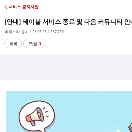
C
서비스 공지사항
A
[안내] 테이블 서비스 종료 및 다음 커뮤니티 안
F
작
작
조
바리스타 콩이
26.05.23
367,760
성
성
회
E
자
시
수
목록
댓글
0
간