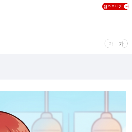
앱으로보기
글
가
글
가
자
자
크
크
기
기
크
작
게
게