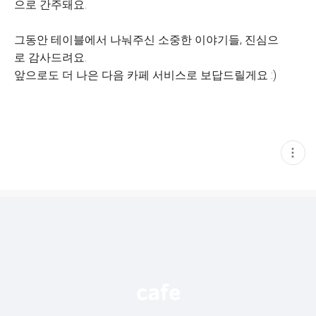
으로 간주돼요.
그동안 테이블에서 나눠주신 소중한 이야기들, 진심으
로 감사드려요.
앞으로도 더 나은 다음 카페 서비스로 보답드릴게요 :)
현
재
게
시
글
추
가
기
능
열
기