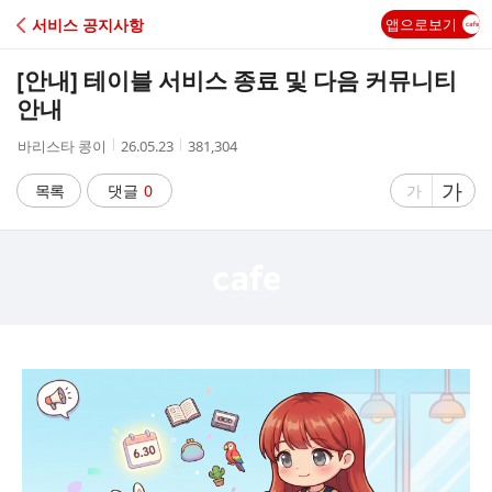
C
서비스 공지사항
앱으로보기
A
[안내] 테이블 서비스 종료 및 다음 커뮤니티
F
안내
작
작
조
바리스타 콩이
26.05.23
381,304
E
성
성
회
자
시
수
글
가
글
목록
댓글
0
가
간
자
자
크
크
기
기
크
작
게
게