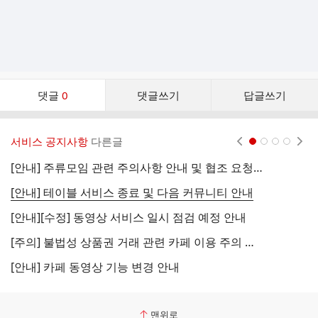
댓
댓글
0
댓글쓰기
답글쓰기
글
댓
글
서비스 공지사항
다른글
현재페이지 1
2
3
4
리
스
[안내] 주류모임 관련 주의사항 안내 및 협조 요청 (국세청)
[
트
[안내] 테이블 서비스 종료 및 다음 커뮤니티 안내
[
[안내][수정] 동영상 서비스 일시 점검 예정 안내
[
[주의] 불법성 상품권 거래 관련 카페 이용 주의 안내
[
[안내] 카페 동영상 기능 변경 안내
[
맨위로