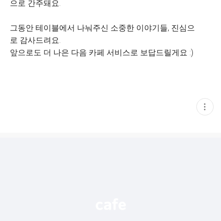
으로 간주돼요.
그동안 테이블에서 나눠주신 소중한 이야기들, 진심으
로 감사드려요.
앞으로도 더 나은 다음 카페 서비스로 보답드릴게요 :)
현
재
게
시
글
추
가
기
능
열
기