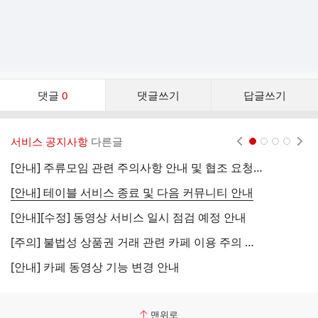
댓
댓글
0
댓글쓰기
답글쓰기
글
댓
글
서비스 공지사항
다른글
현재페이지 1
2
3
4
리
스
[안내] 주류모임 관련 주의사항 안내 및 협조 요청 (국세청)
[
트
[안내] 테이블 서비스 종료 및 다음 커뮤니티 안내
[
[안내][수정] 동영상 서비스 일시 점검 예정 안내
[
[주의] 불법성 상품권 거래 관련 카페 이용 주의 안내
[
[안내] 카페 동영상 기능 변경 안내
[
맨위로