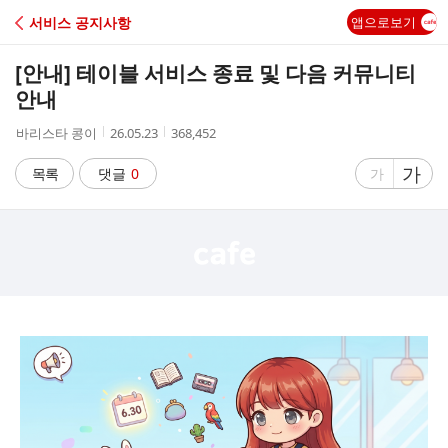
C
서비스 공지사항
앱으로보기
A
[안내] 테이블 서비스 종료 및 다음 커뮤니티
F
안내
작
작
조
바리스타 콩이
26.05.23
368,452
E
성
성
회
자
시
수
글
가
글
목록
댓글
0
가
간
자
자
크
크
기
기
크
작
게
게