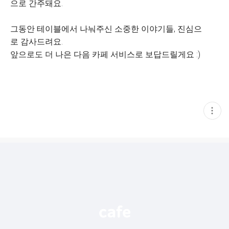
으로 간주돼요.
그동안 테이블에서 나눠주신 소중한 이야기들, 진심으
로 감사드려요.
앞으로도 더 나은 다음 카페 서비스로 보답드릴게요 :)
현
재
게
시
글
추
가
기
능
열
기