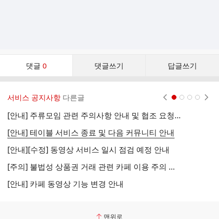
댓
댓글
0
댓글쓰기
답글쓰기
글
댓
글
서비스 공지사항
다른글
현재페이지 1
2
3
4
리
스
[안내] 주류모임 관련 주의사항 안내 및 협조 요청 (국세청)
[
트
[안내] 테이블 서비스 종료 및 다음 커뮤니티 안내
[
[안내][수정] 동영상 서비스 일시 점검 예정 안내
[
[주의] 불법성 상품권 거래 관련 카페 이용 주의 안내
[
[안내] 카페 동영상 기능 변경 안내
[
맨위로