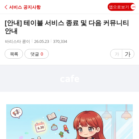
C
서비스 공지사항
앱으로보기
A
[안내] 테이블 서비스 종료 및 다음 커뮤니티
F
안내
작
작
조
바리스타 콩이
26.05.23
370,334
E
성
성
회
자
시
수
글
가
글
목록
댓글
0
가
간
자
자
크
크
기
기
크
작
게
게