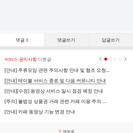
댓
댓글
0
댓글쓰기
답글쓰기
글
댓
글
서비스 공지사항
다른글
현재페이지 1
2
3
4
리
스
[안내] 주류모임 관련 주의사항 안내 및 협조 요청 (국세청)
[
트
[안내] 테이블 서비스 종료 및 다음 커뮤니티 안내
[
[안내][수정] 동영상 서비스 일시 점검 예정 안내
[
[주의] 불법성 상품권 거래 관련 카페 이용 주의 안내
[
[안내] 카페 동영상 기능 변경 안내
[
맨위로