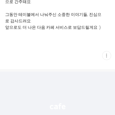
으로 간주돼요.
그동안 테이블에서 나눠주신 소중한 이야기들, 진심으
로 감사드려요.
앞으로도 더 나은 다음 카페 서비스로 보답드릴게요 :)
현
재
게
시
글
추
가
기
능
열
기