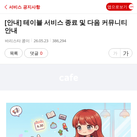
C
서비스 공지사항
앱으로보기
A
[안내] 테이블 서비스 종료 및 다음 커뮤니티
F
안내
작
작
조
바리스타 콩이
26.05.23
386,294
E
성
성
회
자
시
수
글
가
글
목록
댓글
0
가
간
자
자
크
크
기
기
크
작
게
게