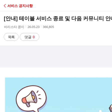
C
서비스 공지사항
A
[안내] 테이블 서비스 종료 및 다음 커뮤니티 안
F
작
작
조
바리스타 콩이
26.05.23
366,805
성
성
회
E
자
시
수
목록
댓글
0
간