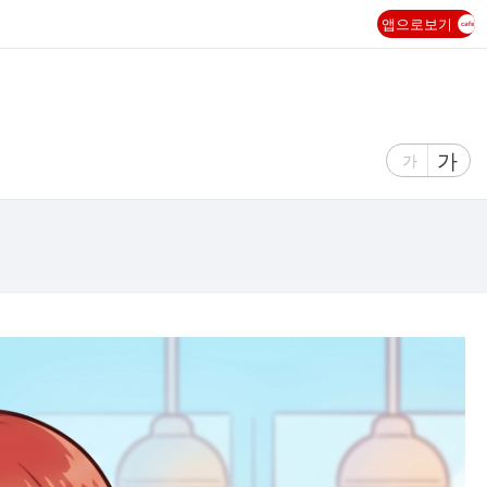
앱으로보기
글
가
글
가
자
자
크
크
기
기
크
작
게
게