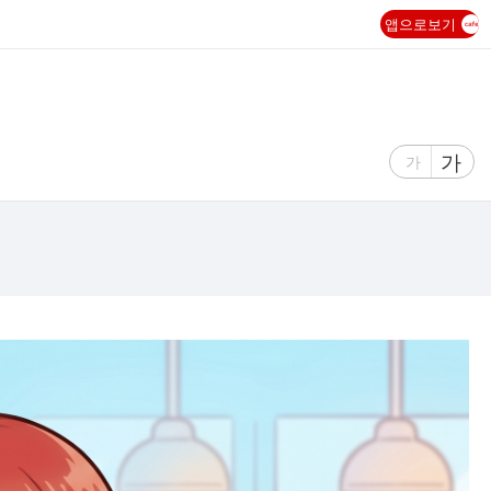
앱으로보기
글
가
글
가
자
자
크
크
기
기
크
작
게
게