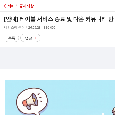
C
서비스 공지사항
A
[안내] 테이블 서비스 종료 및 다음 커뮤니티 안
F
작
작
조
바리스타 콩이
26.05.23
386,059
성
성
회
E
자
시
수
목록
댓글
0
간