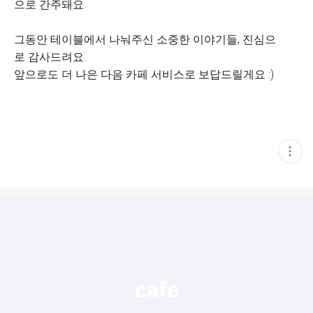
으로 간주돼요.
그동안 테이블에서 나눠주신 소중한 이야기들, 진심으
로 감사드려요.
앞으로도 더 나은 다음 카페 서비스로 보답드릴게요 :)
현
재
게
시
글
추
가
기
능
열
기