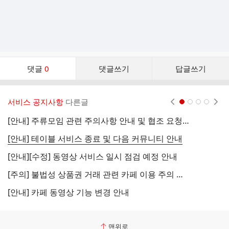
댓
댓글
0
댓글쓰기
답글쓰기
글
댓
글
서비스 공지사항
다른글
현재페이지 1
2
3
4
리
스
[안내] 주류모임 관련 주의사항 안내 및 협조 요청 (국세청)
[
트
[안내] 테이블 서비스 종료 및 다음 커뮤니티 안내
[
[안내][수정] 동영상 서비스 일시 점검 예정 안내
[
[주의] 불법성 상품권 거래 관련 카페 이용 주의 안내
[
[안내] 카페 동영상 기능 변경 안내
[
맨위로