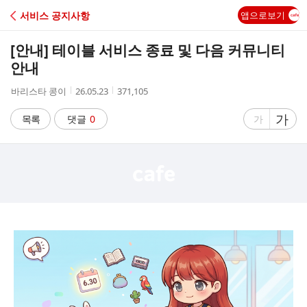
C
서비스 공지사항
앱으로보기
A
[안내] 테이블 서비스 종료 및 다음 커뮤니티
F
안내
작
작
조
바리스타 콩이
26.05.23
371,105
E
성
성
회
자
시
수
글
가
글
목록
댓글
0
가
간
자
자
크
크
기
기
크
작
게
게