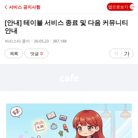
C
서비스 공지사항
앱으로보기
A
[안내] 테이블 서비스 종료 및 다음 커뮤니티
F
안내
작
작
조
바리스타 콩이
26.05.23
387,188
E
성
성
회
자
시
수
글
가
글
목록
댓글
0
가
간
자
자
크
크
기
기
크
작
게
게