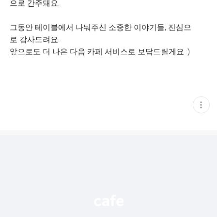
으로 간주돼요.
그동안 테이블에서 나눠주신 소중한 이야기들, 진심으
로 감사드려요.
앞으로도 더 나은 다음 카페 서비스로 보답드릴게요 :)
현
재
게
시
글
추
가
기
능
열
기