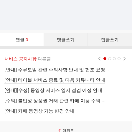
댓
댓글
0
댓글쓰기
답글쓰기
글
댓
글
서비스 공지사항
다른글
현재페이지 1
2
3
4
리
스
[안내] 주류모임 관련 주의사항 안내 및 협조 요청 (국세청)
[
트
[안내] 테이블 서비스 종료 및 다음 커뮤니티 안내
[
[안내][수정] 동영상 서비스 일시 점검 예정 안내
[
[주의] 불법성 상품권 거래 관련 카페 이용 주의 안내
[
[안내] 카페 동영상 기능 변경 안내
[
맨위로