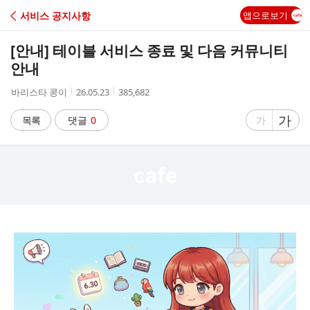
C
서비스 공지사항
앱으로보기
A
[안내] 테이블 서비스 종료 및 다음 커뮤니티
F
안내
작
작
조
바리스타 콩이
26.05.23
385,682
E
성
성
회
자
시
수
글
가
글
목록
댓글
0
가
간
자
자
크
크
기
기
크
작
게
게