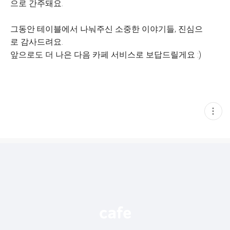
으로 간주돼요.
그동안 테이블에서 나눠주신 소중한 이야기들, 진심으
로 감사드려요.
앞으로도 더 나은 다음 카페 서비스로 보답드릴게요 :)
현
재
게
시
글
추
가
기
능
열
기