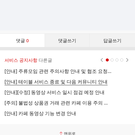
댓
댓글
0
댓글쓰기
답글쓰기
글
댓
글
서비스 공지사항
다른글
현재페이지 1
2
3
4
리
스
[안내] 주류모임 관련 주의사항 안내 및 협조 요청 (국세청)
[
트
[안내] 테이블 서비스 종료 및 다음 커뮤니티 안내
[
[안내][수정] 동영상 서비스 일시 점검 예정 안내
[
[주의] 불법성 상품권 거래 관련 카페 이용 주의 안내
[
[안내] 카페 동영상 기능 변경 안내
[
맨위로