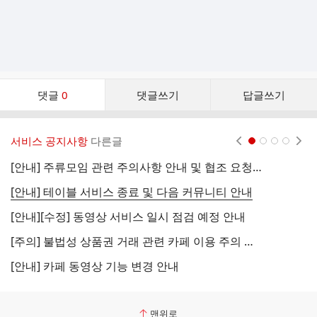
댓
댓글
0
댓글쓰기
답글쓰기
글
댓
글
서비스 공지사항
다른글
현재페이지 1
2
3
4
리
스
[안내] 주류모임 관련 주의사항 안내 및 협조 요청 (국세청)
[
트
[안내] 테이블 서비스 종료 및 다음 커뮤니티 안내
[
[안내][수정] 동영상 서비스 일시 점검 예정 안내
[
[주의] 불법성 상품권 거래 관련 카페 이용 주의 안내
[
[안내] 카페 동영상 기능 변경 안내
[
맨위로