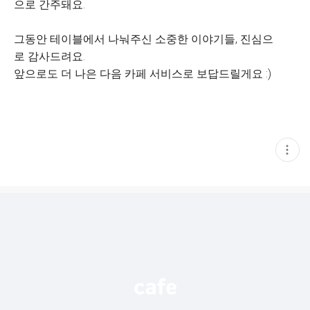
으로 간주돼요.
그동안 테이블에서 나눠주신 소중한 이야기들, 진심으
로 감사드려요.
앞으로도 더 나은 다음 카페 서비스로 보답드릴게요 :)
현
재
게
시
글
추
가
기
능
열
기