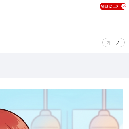
앱으로보기
글
가
글
가
자
자
크
크
기
기
크
작
게
게