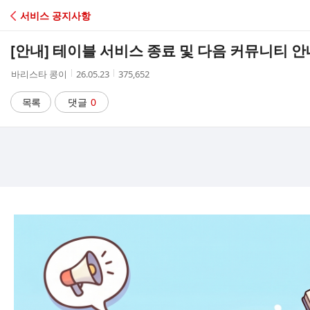
C
서비스 공지사항
A
[안내] 테이블 서비스 종료 및 다음 커뮤니티 안
F
작
작
조
바리스타 콩이
26.05.23
375,652
성
성
회
E
자
시
수
목록
댓글
0
간