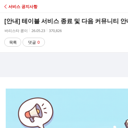
C
서비스 공지사항
A
[안내] 테이블 서비스 종료 및 다음 커뮤니티 안
F
작
작
조
바리스타 콩이
26.05.23
370,826
성
성
회
E
자
시
수
목록
댓글
0
간