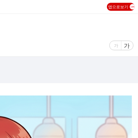
앱으로보기
글
가
글
가
자
자
크
크
기
기
크
작
게
게