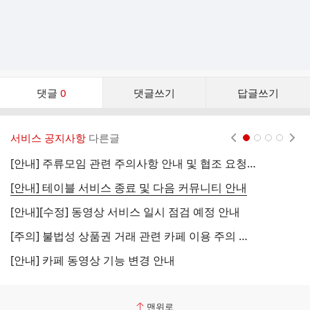
댓
댓글
0
댓글쓰기
답글쓰기
글
댓
글
서비스 공지사항
다른글
현재페이지 1
2
3
4
리
스
[안내] 주류모임 관련 주의사항 안내 및 협조 요청 (국세청)
[
트
[안내] 테이블 서비스 종료 및 다음 커뮤니티 안내
[
[안내][수정] 동영상 서비스 일시 점검 예정 안내
[
[주의] 불법성 상품권 거래 관련 카페 이용 주의 안내
[
[안내] 카페 동영상 기능 변경 안내
[
맨위로