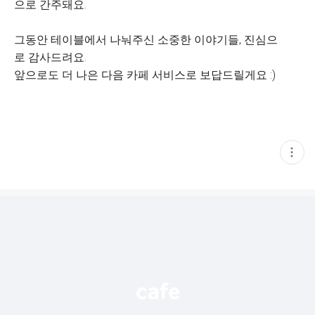
으로 간주돼요.
그동안 테이블에서 나눠주신 소중한 이야기들, 진심으
로 감사드려요.
앞으로도 더 나은 다음 카페 서비스로 보답드릴게요 :)
현
재
게
시
글
추
가
기
능
열
기