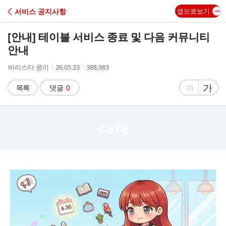
C
서비스 공지사항
앱으로보기
A
[안내] 테이블 서비스 종료 및 다음 커뮤니티
F
안내
작
작
조
바리스타 콩이
26.05.23
388,983
E
성
성
회
자
시
수
글
가
글
목록
댓글
0
가
간
자
자
크
크
기
기
크
작
게
게