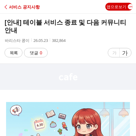
C
서비스 공지사항
앱으로보기
A
[안내] 테이블 서비스 종료 및 다음 커뮤니티
F
안내
작
작
조
바리스타 콩이
26.05.23
382,864
E
성
성
회
자
시
수
글
가
글
목록
댓글
0
가
간
자
자
크
크
기
기
크
작
게
게