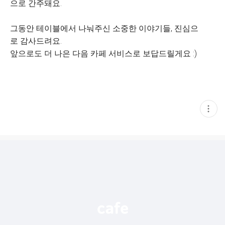
으로 간주돼요.
그동안 테이블에서 나눠주신 소중한 이야기들, 진심으
로 감사드려요.
앞으로도 더 나은 다음 카페 서비스로 보답드릴게요 :)
현
재
게
시
글
추
가
기
능
열
기