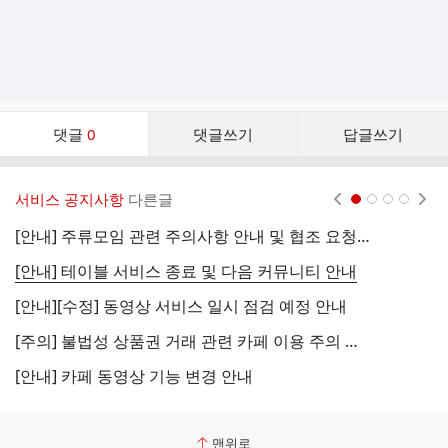
댓
댓글
0
댓글쓰기
답글쓰기
글
댓
글
서비스 공지사항
다른글
현재페이지 1
2
3
4
리
스
[안내] 주류모임 관련 주의사항 안내 및 협조 요청 (국세청)
[
트
[안내] 테이블 서비스 종료 및 다음 커뮤니티 안내
[
[안내][수정] 동영상 서비스 일시 점검 예정 안내
[
[주의] 불법성 상품권 거래 관련 카페 이용 주의 안내
[
[안내] 카페 동영상 기능 변경 안내
[
맨위로