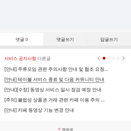
댓
댓글
0
댓글쓰기
답글쓰기
글
댓
글
서비스 공지사항
다른글
현재페이지 1
2
3
4
리
스
[안내] 주류모임 관련 주의사항 안내 및 협조 요청 (국세청)
[
트
[안내] 테이블 서비스 종료 및 다음 커뮤니티 안내
[
[안내][수정] 동영상 서비스 일시 점검 예정 안내
[
[주의] 불법성 상품권 거래 관련 카페 이용 주의 안내
[
[안내] 카페 동영상 기능 변경 안내
[
맨위로