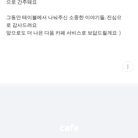
으로 간주돼요.
그동안 테이블에서 나눠주신 소중한 이야기들, 진심으
로 감사드려요.
앞으로도 더 나은 다음 카페 서비스로 보답드릴게요 :)
현
재
게
시
글
추
가
기
능
열
기