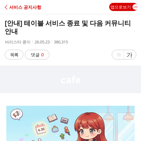
C
서비스 공지사항
앱으로보기
A
[안내] 테이블 서비스 종료 및 다음 커뮤니티
F
안내
작
작
조
바리스타 콩이
26.05.23
380,315
E
성
성
회
자
시
수
글
가
글
목록
댓글
0
가
간
자
자
크
크
기
기
크
작
게
게