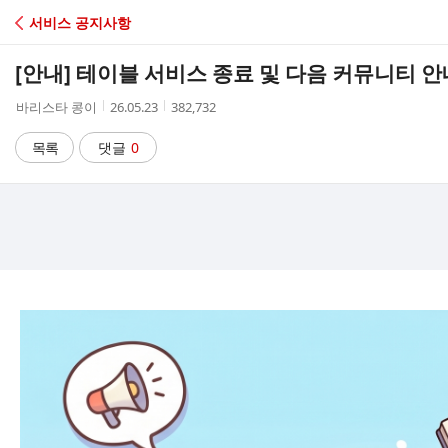
C
서비스 공지사항
A
[안내] 테이블 서비스 종료 및 다음 커뮤니티 안
F
작
작
조
바리스타 콩이
26.05.23
382,732
성
성
회
E
자
시
수
목록
댓글
0
간