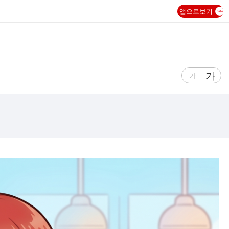
앱으로보기
글
가
글
가
자
자
크
크
기
기
크
작
게
게