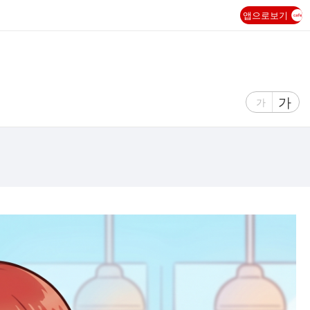
앱으로보기
글
가
글
가
자
자
크
크
기
기
크
작
게
게