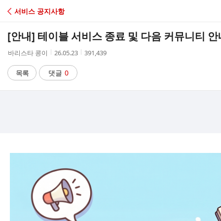
C
서비스 공지사항
A
[안내] 테이블 서비스 종료 및 다음 커뮤니티 안
F
작
작
조
바리스타 콩이
26.05.23
391,439
성
성
회
E
자
시
수
목록
댓글
0
간