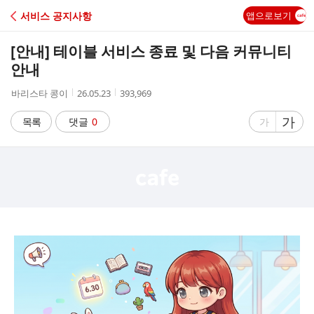
C
서비스 공지사항
앱으로보기
A
[안내] 테이블 서비스 종료 및 다음 커뮤니티
F
안내
작
작
조
바리스타 콩이
26.05.23
393,969
E
성
성
회
자
시
수
글
가
글
목록
댓글
0
가
간
자
자
크
크
기
기
크
작
게
게