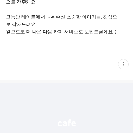
으로 간주돼요.
그동안 테이블에서 나눠주신 소중한 이야기들, 진심으
로 감사드려요.
앞으로도 더 나은 다음 카페 서비스로 보답드릴게요 :)
현
재
게
시
글
추
가
기
능
열
기