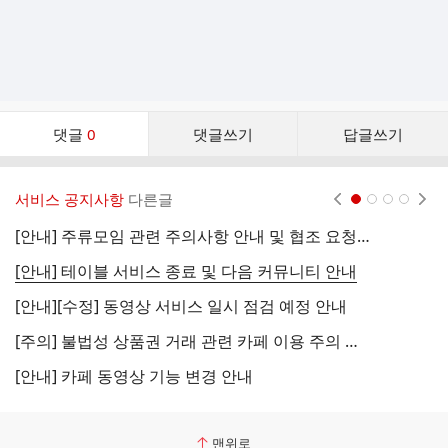
댓
댓글
0
댓글쓰기
답글쓰기
글
댓
글
서비스 공지사항
다른글
현재페이지 1
2
3
4
리
스
[안내] 주류모임 관련 주의사항 안내 및 협조 요청 (국세청)
[
트
[안내] 테이블 서비스 종료 및 다음 커뮤니티 안내
[
[안내][수정] 동영상 서비스 일시 점검 예정 안내
[
[주의] 불법성 상품권 거래 관련 카페 이용 주의 안내
[
[안내] 카페 동영상 기능 변경 안내
[
맨위로