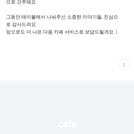
으로 간주돼요.
그동안 테이블에서 나눠주신 소중한 이야기들, 진심으
로 감사드려요.
앞으로도 더 나은 다음 카페 서비스로 보답드릴게요 :)
현
재
게
시
글
추
가
기
능
열
기