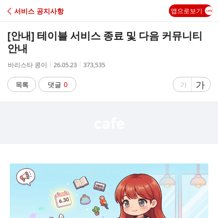
C
서비스 공지사항
앱으로보기
A
[안내] 테이블 서비스 종료 및 다음 커뮤니티
F
안내
작
작
조
바리스타 콩이
26.05.23
373,535
E
성
성
회
자
시
수
글
가
글
목록
댓글
0
가
간
자
자
크
크
기
기
크
작
게
게