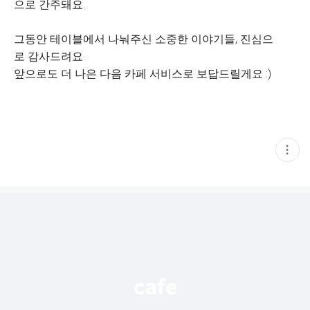
으로 간주돼요.
그동안 테이블에서 나눠주신 소중한 이야기들, 진심으
로 감사드려요.
앞으로도 더 나은 다음 카페 서비스로 보답드릴게요 :)
현
재
게
시
글
추
가
기
능
열
기