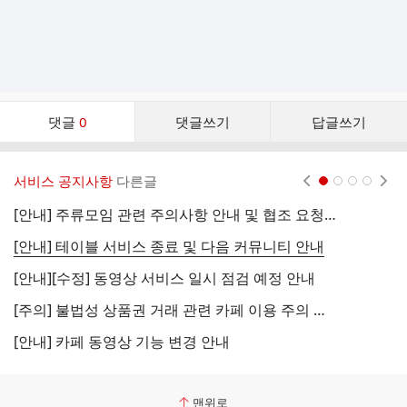
댓
댓글
0
댓글쓰기
답글쓰기
글
댓
글
서비스 공지사항
다른글
현재페이지 1
2
3
4
리
스
[안내] 주류모임 관련 주의사항 안내 및 협조 요청 (국세청)
[
트
[안내] 테이블 서비스 종료 및 다음 커뮤니티 안내
[
[안내][수정] 동영상 서비스 일시 점검 예정 안내
[
[주의] 불법성 상품권 거래 관련 카페 이용 주의 안내
[
[안내] 카페 동영상 기능 변경 안내
[
맨위로