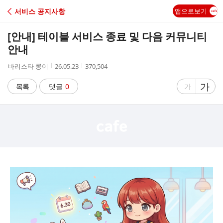
C
서비스 공지사항
앱으로보기
A
[안내] 테이블 서비스 종료 및 다음 커뮤니티
F
안내
작
작
조
바리스타 콩이
26.05.23
370,504
E
성
성
회
자
시
수
글
가
글
목록
댓글
0
가
간
자
자
크
크
기
기
크
작
게
게