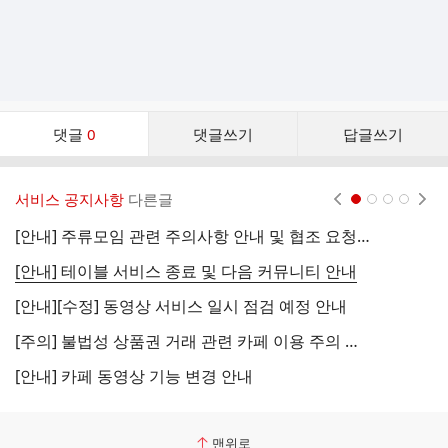
댓
댓글
0
댓글쓰기
답글쓰기
글
댓
글
서비스 공지사항
다른글
현재페이지 1
2
3
4
리
스
[안내] 주류모임 관련 주의사항 안내 및 협조 요청 (국세청)
[
트
[안내] 테이블 서비스 종료 및 다음 커뮤니티 안내
[
[안내][수정] 동영상 서비스 일시 점검 예정 안내
[
[주의] 불법성 상품권 거래 관련 카페 이용 주의 안내
[
[안내] 카페 동영상 기능 변경 안내
[
맨위로