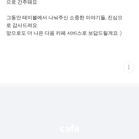
으로 간주돼요.
그동안 테이블에서 나눠주신 소중한 이야기들, 진심으
로 감사드려요.
앞으로도 더 나은 다음 카페 서비스로 보답드릴게요 :)
현
재
게
시
글
추
가
기
능
열
기