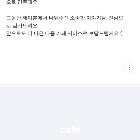
으로 간주돼요.
그동안 테이블에서 나눠주신 소중한 이야기들, 진심으
로 감사드려요.
앞으로도 더 나은 다음 카페 서비스로 보답드릴게요 :)
현
재
게
시
글
추
가
기
능
열
기