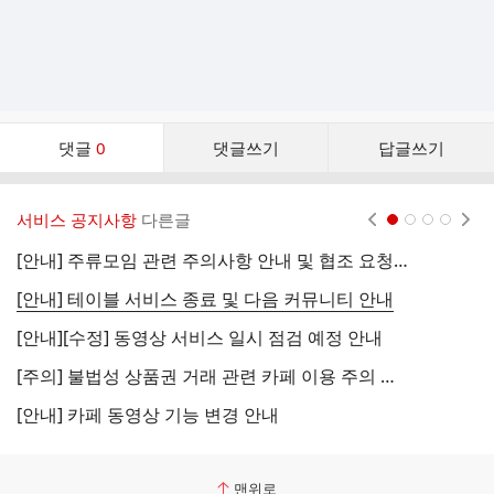
댓
댓글
0
댓글쓰기
답글쓰기
글
댓
글
서비스 공지사항
다른글
현재페이지 1
2
3
4
리
스
[안내] 주류모임 관련 주의사항 안내 및 협조 요청 (국세청)
[
트
[안내] 테이블 서비스 종료 및 다음 커뮤니티 안내
[
[안내][수정] 동영상 서비스 일시 점검 예정 안내
[
[주의] 불법성 상품권 거래 관련 카페 이용 주의 안내
[
[안내] 카페 동영상 기능 변경 안내
[
맨위로