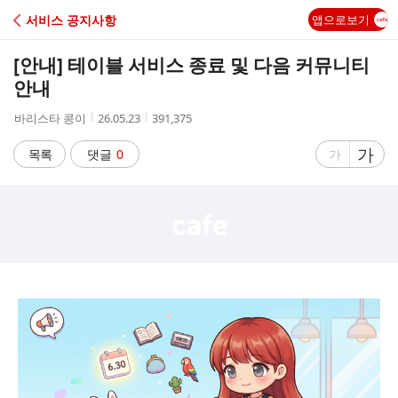
C
서비스 공지사항
앱으로보기
A
[안내] 테이블 서비스 종료 및 다음 커뮤니티
F
안내
작
작
조
바리스타 콩이
26.05.23
391,375
E
성
성
회
자
시
수
글
가
글
목록
댓글
0
가
간
자
자
크
크
기
기
크
작
게
게