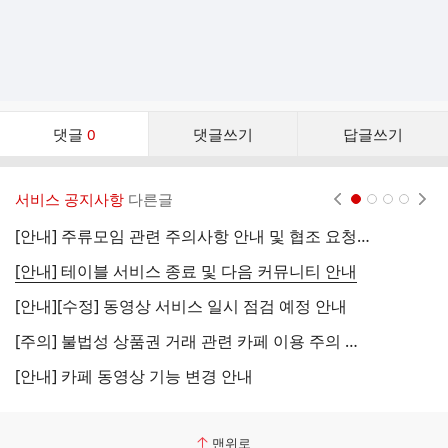
댓
댓글
0
댓글쓰기
답글쓰기
글
댓
글
서비스 공지사항
다른글
현재페이지 1
2
3
4
리
스
[안내] 주류모임 관련 주의사항 안내 및 협조 요청 (국세청)
[
트
[안내] 테이블 서비스 종료 및 다음 커뮤니티 안내
[
[안내][수정] 동영상 서비스 일시 점검 예정 안내
[
[주의] 불법성 상품권 거래 관련 카페 이용 주의 안내
[
[안내] 카페 동영상 기능 변경 안내
[
맨위로