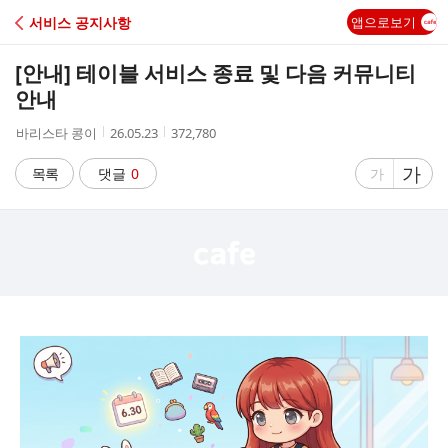
C
서비스 공지사항
앱으로보기
A
[안내] 테이블 서비스 종료 및 다음 커뮤니티
F
안내
작
작
조
바리스타 콩이
26.05.23
372,780
E
성
성
회
자
시
수
글
가
글
목록
댓글
0
가
간
자
자
크
크
기
기
크
작
게
게