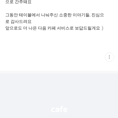
으로 간주돼요.
그동안 테이블에서 나눠주신 소중한 이야기들, 진심으
로 감사드려요.
앞으로도 더 나은 다음 카페 서비스로 보답드릴게요 :)
현
재
게
시
글
추
가
기
능
열
기