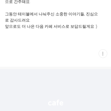
으로 간주돼요.
그동안 테이블에서 나눠주신 소중한 이야기들, 진심으
로 감사드려요.
앞으로도 더 나은 다음 카페 서비스로 보답드릴게요 :)
현
재
게
시
글
추
가
기
능
열
기