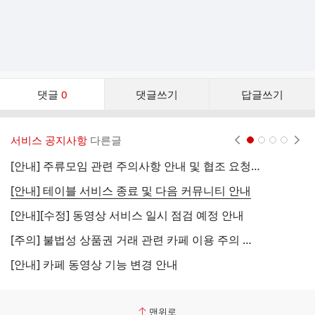
댓
댓글
0
댓글쓰기
답글쓰기
글
댓
글
서비스 공지사항
다른글
현재페이지 1
2
3
4
리
스
[안내] 주류모임 관련 주의사항 안내 및 협조 요청 (국세청)
[
트
[안내] 테이블 서비스 종료 및 다음 커뮤니티 안내
[
[안내][수정] 동영상 서비스 일시 점검 예정 안내
[
[주의] 불법성 상품권 거래 관련 카페 이용 주의 안내
[
[안내] 카페 동영상 기능 변경 안내
[
맨위로