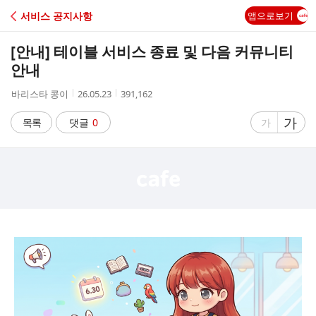
C
서비스 공지사항
앱으로보기
A
[안내] 테이블 서비스 종료 및 다음 커뮤니티
F
안내
작
작
조
바리스타 콩이
26.05.23
391,162
E
성
성
회
자
시
수
글
가
글
목록
댓글
0
가
간
자
자
크
크
기
기
크
작
게
게