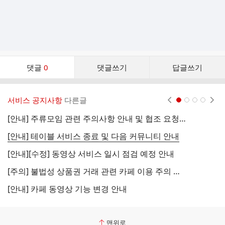
댓
댓글
0
댓글쓰기
답글쓰기
글
댓
글
서비스 공지사항
다른글
현재페이지 1
2
3
4
리
스
[안내] 주류모임 관련 주의사항 안내 및 협조 요청 (국세청)
[
트
[안내] 테이블 서비스 종료 및 다음 커뮤니티 안내
[
[안내][수정] 동영상 서비스 일시 점검 예정 안내
[
[주의] 불법성 상품권 거래 관련 카페 이용 주의 안내
[
[안내] 카페 동영상 기능 변경 안내
[
맨위로