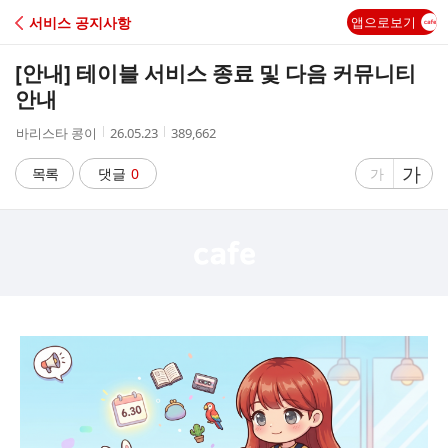
C
서비스 공지사항
앱으로보기
A
[안내] 테이블 서비스 종료 및 다음 커뮤니티
F
안내
작
작
조
바리스타 콩이
26.05.23
389,662
E
성
성
회
자
시
수
글
가
글
목록
댓글
0
가
간
자
자
크
크
기
기
크
작
게
게