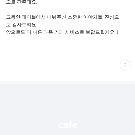
으로 간주돼요.
그동안 테이블에서 나눠주신 소중한 이야기들, 진심으
로 감사드려요.
앞으로도 더 나은 다음 카페 서비스로 보답드릴게요 :)
현
재
게
시
글
추
가
기
능
열
기