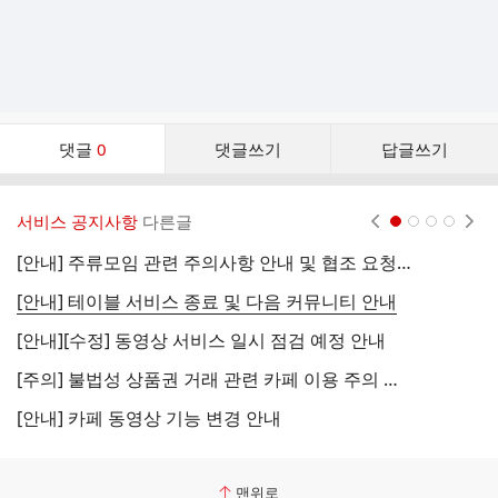
댓
댓글
0
댓글쓰기
답글쓰기
글
댓
글
서비스 공지사항
다른글
현재페이지 1
2
3
4
리
스
[안내] 주류모임 관련 주의사항 안내 및 협조 요청 (국세청)
[
트
[안내] 테이블 서비스 종료 및 다음 커뮤니티 안내
[
[안내][수정] 동영상 서비스 일시 점검 예정 안내
[
[주의] 불법성 상품권 거래 관련 카페 이용 주의 안내
[
[안내] 카페 동영상 기능 변경 안내
[
맨위로