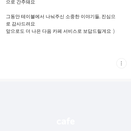
으로 간주돼요.
그동안 테이블에서 나눠주신 소중한 이야기들, 진심으
로 감사드려요.
앞으로도 더 나은 다음 카페 서비스로 보답드릴게요 :)
현
재
게
시
글
추
가
기
능
열
기