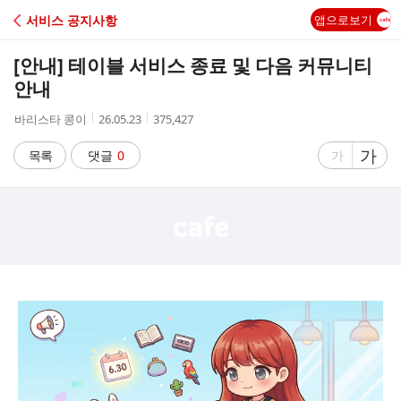
C
서비스 공지사항
앱으로보기
A
[안내] 테이블 서비스 종료 및 다음 커뮤니티
F
안내
작
작
조
바리스타 콩이
26.05.23
375,427
E
성
성
회
자
시
수
글
가
글
목록
댓글
0
가
간
자
자
크
크
기
기
크
작
게
게