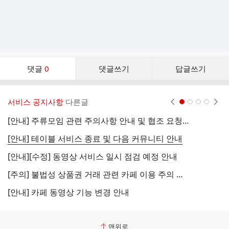
댓
댓글
0
댓글쓰기
답글쓰기
글
댓
글
서비스 공지사항
다른글
현재페이지 1
2
3
4
리
스
[안내] 주류모임 관련 주의사항 안내 및 협조 요청 (국세청)
[
트
[안내] 테이블 서비스 종료 및 다음 커뮤니티 안내
[
[안내][수정] 동영상 서비스 일시 점검 예정 안내
[
[주의] 불법성 상품권 거래 관련 카페 이용 주의 안내
[
[안내] 카페 동영상 기능 변경 안내
[
맨위로