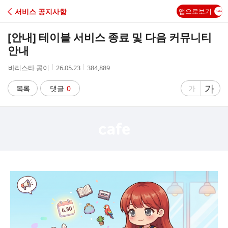
C
서비스 공지사항
앱으로보기
A
[안내] 테이블 서비스 종료 및 다음 커뮤니티
F
안내
작
작
조
바리스타 콩이
26.05.23
384,889
E
성
성
회
자
시
수
글
가
글
목록
댓글
0
가
간
자
자
크
크
기
기
크
작
게
게