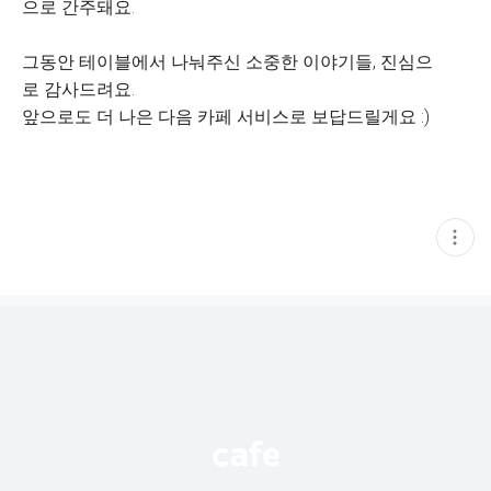
으로 간주돼요.
그동안 테이블에서 나눠주신 소중한 이야기들, 진심으
로 감사드려요.
앞으로도 더 나은 다음 카페 서비스로 보답드릴게요 :)
현
재
게
시
글
추
가
기
능
열
기