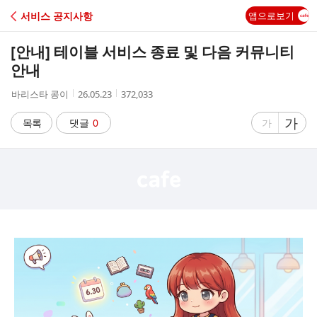
C
서비스 공지사항
앱으로보기
A
[안내] 테이블 서비스 종료 및 다음 커뮤니티
F
안내
작
작
조
바리스타 콩이
26.05.23
372,033
E
성
성
회
자
시
수
글
가
글
목록
댓글
0
가
간
자
자
크
크
기
기
크
작
게
게