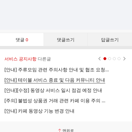
댓
댓글
0
댓글쓰기
답글쓰기
글
댓
글
서비스 공지사항
다른글
현재페이지 1
2
3
4
리
스
[안내] 주류모임 관련 주의사항 안내 및 협조 요청 (국세청)
[
트
[안내] 테이블 서비스 종료 및 다음 커뮤니티 안내
[
[안내][수정] 동영상 서비스 일시 점검 예정 안내
[
[주의] 불법성 상품권 거래 관련 카페 이용 주의 안내
[
[안내] 카페 동영상 기능 변경 안내
[
맨위로