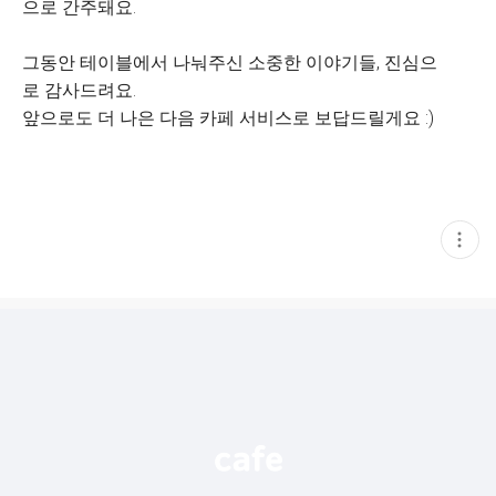
으로 간주돼요.
그동안 테이블에서 나눠주신 소중한 이야기들, 진심으
로 감사드려요.
앞으로도 더 나은 다음 카페 서비스로 보답드릴게요 :)
현
재
게
시
글
추
가
기
능
열
기