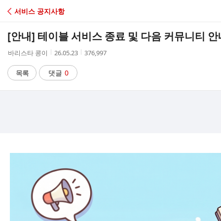
C
서비스 공지사항
A
[안내] 테이블 서비스 종료 및 다음 커뮤니티 안
F
작
작
조
바리스타 콩이
26.05.23
376,997
성
성
회
E
자
시
수
목록
댓글
0
간