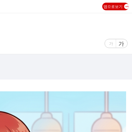
앱으로보기
글
가
글
가
자
자
크
크
기
기
크
작
게
게