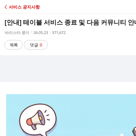
C
서비스 공지사항
A
[안내] 테이블 서비스 종료 및 다음 커뮤니티 안
F
작
작
조
바리스타 콩이
26.05.23
371,672
성
성
회
E
자
시
수
목록
댓글
0
간