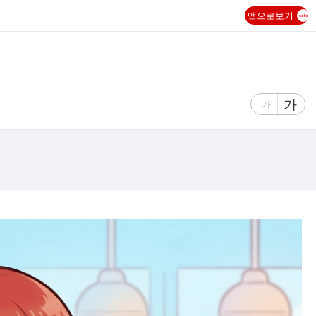
앱으로보기
글
가
글
가
자
자
크
크
기
기
크
작
게
게