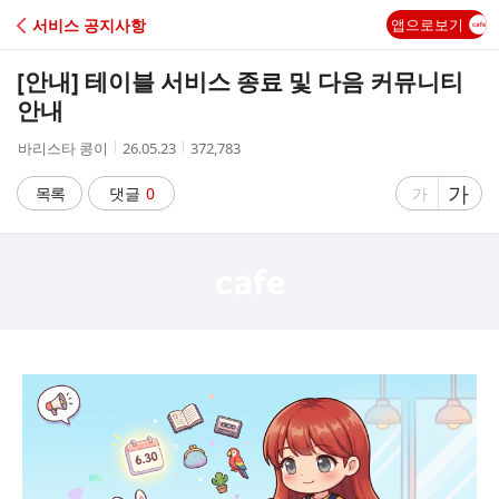
C
서비스 공지사항
앱으로보기
A
[안내] 테이블 서비스 종료 및 다음 커뮤니티
F
안내
작
작
조
바리스타 콩이
26.05.23
372,783
E
성
성
회
자
시
수
글
가
글
목록
댓글
0
가
간
자
자
크
크
기
기
크
작
게
게