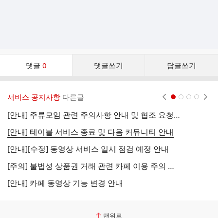
댓
댓글
0
댓글쓰기
답글쓰기
글
댓
글
서비스 공지사항
다른글
현재페이지 1
2
3
4
리
스
[안내] 주류모임 관련 주의사항 안내 및 협조 요청 (국세청)
[
트
[안내] 테이블 서비스 종료 및 다음 커뮤니티 안내
[
[안내][수정] 동영상 서비스 일시 점검 예정 안내
[
[주의] 불법성 상품권 거래 관련 카페 이용 주의 안내
[
[안내] 카페 동영상 기능 변경 안내
[
맨위로