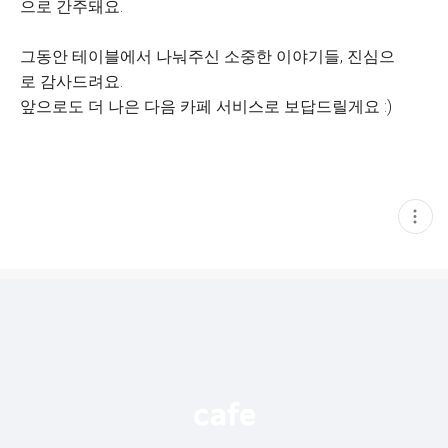
으로 간주돼요.
그동안 테이블에서 나눠주신 소중한 이야기들, 진심으
로 감사드려요.
앞으로도 더 나은 다음 카페 서비스로 보답드릴게요 :)
현
재
게
시
글
추
가
기
능
열
기