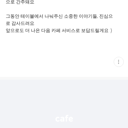
으로 간주돼요.
그동안 테이블에서 나눠주신 소중한 이야기들, 진심으
로 감사드려요.
앞으로도 더 나은 다음 카페 서비스로 보답드릴게요 :)
현
재
게
시
글
추
가
기
능
열
기